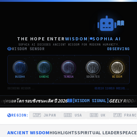
THE
THE HOPE ENTER
WISDOM
|
SOPHIA AI
SOPHIA AI DECODES ANCIENT WISDOM FOR MODERN HUMANITY.
WISDOM SENSOR
OBSERVING
BUDDHA
GANDHI
TERESA
SOCRATES
WISDOM
DECODING WISDOM...
010110 110010 001101...
ี 2026
GEELY RIDDARA รุกตลาดโลจิสติกส์ไทย ชู “กร
[WISDOM SIGNAL]
REGION:
🇯🇵 JAPAN
🇺🇸 USA
🇬🇧 UK
🇫🇷 FRANC
ANCIENT WISDOM
HIGHLIGHTS
SPIRITUAL LEADERS
PEACE