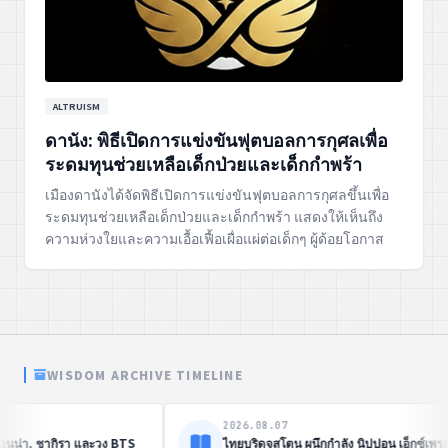
ALTRUISM
ดานัง: พิธีเปิดการแข่งขันฟุตบอลการกุศลเพื่อ
ระดมทุนช่วยเหลือเด็กป่วยและเด็กกำพร้า
เมืองดานังได้จัดพิธีเปิดการแข่งขันฟุตบอลการกุศลขึ้นเพื่อ
ระดมทุนช่วยเหลือเด็กป่วยและเด็กกำพร้า แสดงให้เห็นถึง
ความห่วงใยและความเอื้อเฟื้อเผื่อแผ่ต่อเด็กๆ ผู้ด้อยโอกาส
WISDOM ARCHIVE TIMELINE
2026.08.07
อุดีอาระเบีย ยกระดับโลจิสติกส์ใน
‘หมอวิชัย’ รับ ‘รางวัลสันติภาพโลก’ ย้ำ