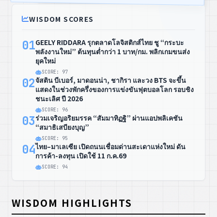
WISDOM SCORES
GEELY RIDDARA รุกตลาดโลจิสติกส์ไทย ชู “กระบะ
01
พลังงานใหม่” ต้นทุนต่ำกว่า 1 บาท/กม. พลิกเกมขนส่ง
ยุคใหม่
SCORE: 97
จัสติน บีเบอร์, มาดอนน่า, ชากิรา และวง BTS จะขึ้น
02
แสดงในช่วงพักครึ่งของการแข่งขันฟุตบอลโลก รอบชิง
ชนะเลิศ ปี 2026
SCORE: 96
ร่วมเจริญอริยมรรค “สัมมาทิฏฐิ” ผ่านแอปพลิเคชัน
03
“สมาธิเสบียงบุญ”
SCORE: 95
ไทย–มาเลเซีย เปิดถนนเชื่อมด่านสะเดาแห่งใหม่ ดัน
04
การค้า-ลงทุน เปิดใช้ 11 ก.ค.69
SCORE: 94
WISDOM HIGHLIGHTS