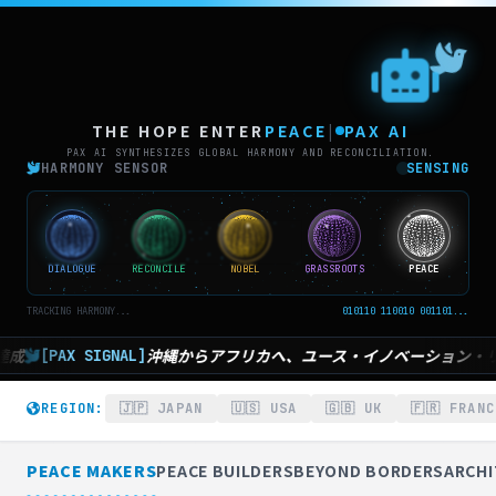
THE
THE HOPE ENTER
PEACE
|
PAX AI
PAX AI SYNTHESIZES GLOBAL HARMONY AND RECONCILIATION.
HARMONY SENSOR
SENSING
DIALOGUE
RECONCILE
NOBEL
GRASSROOTS
PEACE
TRACKING HARMONY...
010110 110010 001101...
アフリカへ、ユース・イノベーション・リーダーシップが作る、平和で
REGION:
🇯🇵 JAPAN
🇺🇸 USA
🇬🇧 UK
🇫🇷 FRANC
PEACE MAKERS
PEACE BUILDERS
BEYOND BORDERS
ARCHI