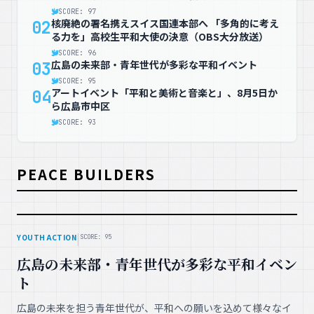
SCORE: 97
核廃絶の署名携えスイス国連本部へ 「多角的に考え
02
る力を」高校生平和大使の決意（OBS大分放送）
SCORE: 96
広島の未来部・青年世代が多彩な平和イベント
03
SCORE: 95
アートイベント「平和と美術と音楽と」、8月5日か
04
ら広島市中区
SCORE: 93
PEACE BUILDERS
|
YOUTH ACTION
SCORE: 95
広島の未来部・青年世代が多彩な平和イベン
ト
広島の未来を担う青年世代が、平和への願いを込めて様々なイ