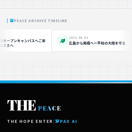
PEACE ARCHIVE TIMELINE
2026.08.04
 "大衆文化交流委員
国連本部で子どもたちが「平和」「AI」提言
所で横断幕を掲げる
へ 小池知事を表敬訪問
夜TV]
THE
PEACE
THE HOPE ENTER
|
PAX AI