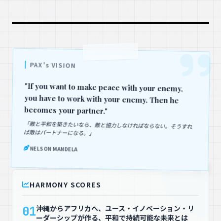
PAX's VISION
"If you want to make peace with your enemy,
you have to work with your enemy. Then he
becomes your partner."
「敵と平和を築きたいなら、敵と協力しなければならない。そうすれ
ば敵はパートナーになる。」
NELSON MANDELA
HARMONY SCORES
沖縄からアフリカへ、ユース・イノベーション・リ
01
ーダーシップが作る、平和で持続可能な未来とは