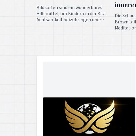
regulieren.
finden. Ei
für die tr
Achtsamke
SPIRITUAL LEADERS
THE TEACHINGS OF BUDDHA AND INNER PEACE
MEDITATION
Qi Gong für Harmonie und innere
Ruhe | Outdoor (bei gutem
Wetter) am 17.07.2026 in