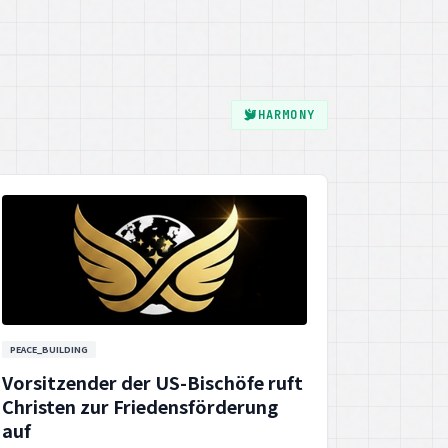
PEACE_BUILDING
Vorsitzender der US-Bischöfe ruft
Christen zur Friedensförderung
auf
Der Vorsitzende der US-Bischöfe hat
Christen dazu aufgerufen, sich aktiv für die
Friedensförderung einzusetzen und
Gerechtigkeit zu verbreiten.