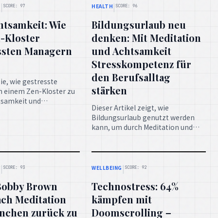
Stresskompetenz für
den Berufsalltag
ie, wie gestresste
stärken
n einem Zen-Kloster zu
samkeit und
Dieser Artikel zeigt, wie
it finden. Eine
Bildungsurlaub genutzt werden
nde Geschichte über die
kann, um durch Meditation und
inneren Einkehr.
Achtsamkeit die persönliche
Stresskompetenz im Berufsalltag
nachhaltig zu stärken.
|
|
N
WELLBEING
SCORE: 93
SCORE: 92
 Bobby Brown
Technostress: 64%
ach Meditation
kämpfen mit
nchen zurück zu
Doomscrolling –
r Ruhe
Achtsamkeit hilft
pielerin Millie Bobby
Immer mehr Menschen leiden
t ihre Erfahrung, wie
unter Technostress und
n mit Mönchen ihr
Doomscrolling. Achtsamkeit
at, innere Ruhe zu
bietet wirksame Strategien, um