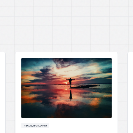
PEACE_BUILDING
Stellenangebote Expertenpool für
zivile Friedensförderung (SEF)
Stellenangebote für einen Expertenpool zur
zivilen Friedensförderung, die dazu
beitragen, Konflikte zu lösen und