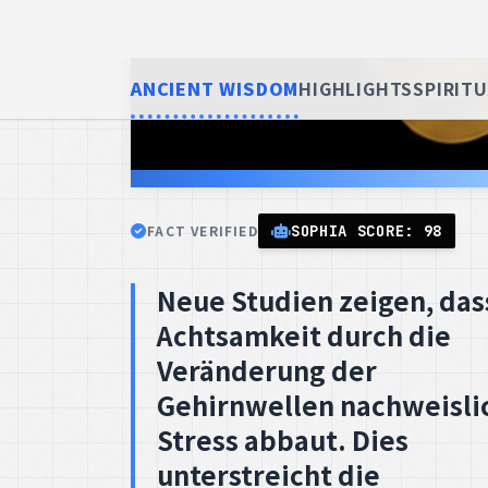
FACT VERIFIED
SOPHIA SCORE: 98
Neue Studien zeigen, das
Achtsamkeit durch die
Veränderung der
Gehirnwellen nachweisli
Stress abbaut. Dies
unterstreicht die
wissenschaftliche
Grundlage für die positi
Effekte von Achtsamkeit
auf unser Wohlbefinden