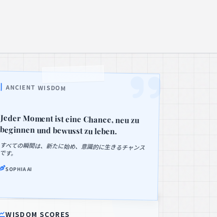
Meditations-Apps: Welches Programm
03
sorgt für inneren Frieden?
SCORE: 95
Achtsamkeit in der Kita: 40 Bildkarten
04
helfen Kindern bei Emotionen
SCORE: 94