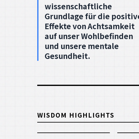
und unsere mentale
Gesundheit.
WISDOM HIGHLIGHTS
|
TEACHING
INSPIRATIO
SCORE: 95
Meditations-Apps:
(S+) Ac
Welches Programm
ein Ze
sorgt für inneren
gestre