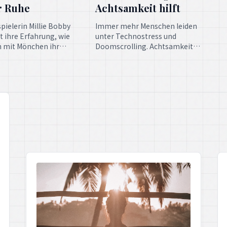
n inspirierendes Beispiel
diesen digitalen Belastungen zu
ansformative Kraft der
begegnen und eine gesündere
it.
Beziehung zur Technologie zu
entwickeln.
.