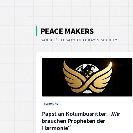
GANDHI'S LEGACY IN TODAY'S SOCIETY.
HARMONY
Papst an Kolumbusritter: „Wir
brauchen Propheten der
Harmonie“
Der Papst fordert die Kolumbusritter auf,
Propheten der Harmonie zu sein und sich für
ein friedliches Miteinander einzusetzen.