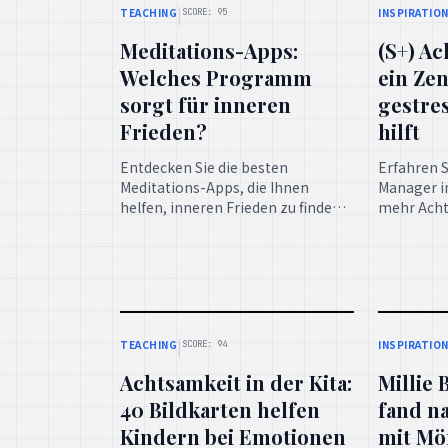
Frieden?
hilft
Entdecken Sie die besten
Erfahren S
Meditations-Apps, die Ihnen
Manager i
helfen, inneren Frieden zu finden
mehr Acht
und Stress abzubauen. Eine
Gelassenhe
großartige Möglichkeit,
inspiriere
Achtsamkeit in den Alltag zu
Kraft der 
integrieren.
|
TEACHING
INSPIRATIO
SCORE: 94
Achtsamkeit in der Kita:
Millie
40 Bildkarten helfen
fand n
Kindern bei Emotionen
mit Mö
innere
Bildkarten sind ein wunderbares
Hilfsmittel, um Kindern in der Kita
Die Schaus
Achtsamkeit beizubringen und
Brown teil
ihnen zu helfen, ihre Emotionen
Meditatio
besser zu verstehen und zu
geholfen h