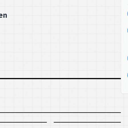
|
|
N
HEALTH
SCORE: 97
SCORE: 96
htsamkeit: Wie
Bildungsurlaub neu
n-Kloster
denken: Mit Meditation
ssten Managern
und Achtsamkeit