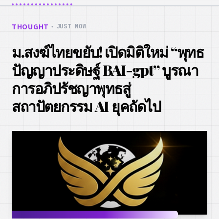
THOUGHT
・
JUST NOW
ม.สงฆ์ไทยขยับ! เปิดมิติใหม่ “พุทธ
ปัญญาประดิษฐ์ BAI-gpt” บูรณา
การอภิปรัชญาพุทธสู่
สถาปัตยกรรม AI ยุคถัดไป