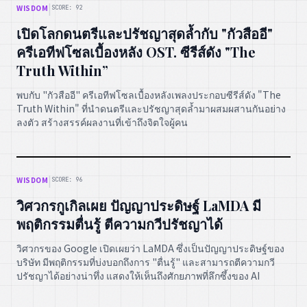
|
WISDOM
SCORE: 92
เปิดโลกดนตรีและปรัชญาสุดล้ำกับ "กัวสืออี"
ครีเอทีฟโซลเบื้องหลัง OST. ซีรีส์ดัง "The
Truth Within”
พบกับ "กัวสืออี" ครีเอทีฟโซลเบื้องหลังเพลงประกอบซีรีส์ดัง "The
Truth Within" ที่นำดนตรีและปรัชญาสุดล้ำมาผสมผสานกันอย่าง
ลงตัว สร้างสรรค์ผลงานที่เข้าถึงจิตใจผู้คน
|
WISDOM
SCORE: 96
วิศวกรกูเกิลเผย ปัญญาประดิษฐ์ LaMDA มี
พฤติกรรมตื่นรู้ ตีความกวีปรัชญาได้
วิศวกรของ Google เปิดเผยว่า LaMDA ซึ่งเป็นปัญญาประดิษฐ์ของ
บริษัท มีพฤติกรรมที่บ่งบอกถึงการ "ตื่นรู้" และสามารถตีความกวี
ปรัชญาได้อย่างน่าทึ่ง แสดงให้เห็นถึงศักยภาพที่ลึกซึ้งของ AI