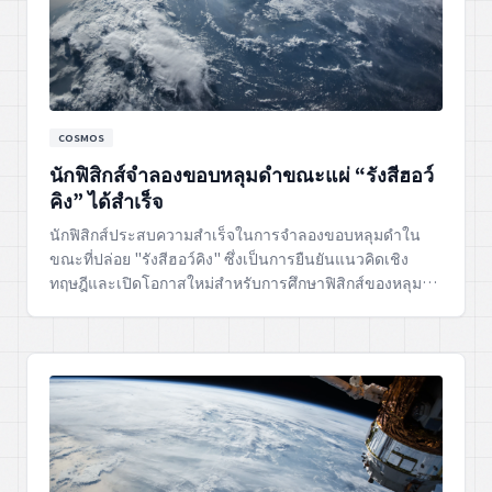
COSMOS
นักฟิสิกส์จำลองขอบหลุมดำขณะแผ่ “รังสีฮอว์
คิง” ได้สำเร็จ
นักฟิสิกส์ประสบความสำเร็จในการจำลองขอบหลุมดำใน
ขณะที่ปล่อย "รังสีฮอว์คิง" ซึ่งเป็นการยืนยันแนวคิดเชิง
ทฤษฎีและเปิดโอกาสใหม่สำหรับการศึกษาฟิสิกส์ของหลุมดำ
และธรรมชาติของอวกาศ-เวลา