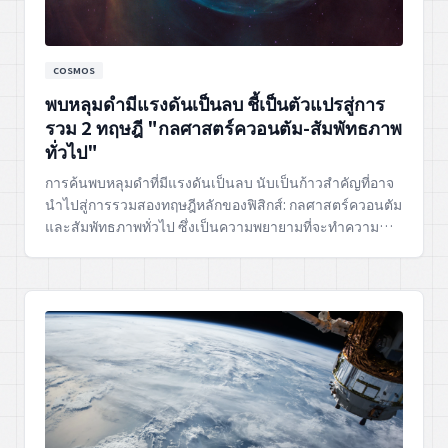
COSMOS
พบหลุมดำมีแรงดันเป็นลบ ชี้เป็นตัวแปรสู่การ
รวม 2 ทฤษฎี "กลศาสตร์ควอนตัม-สัมพัทธภาพ
ทั่วไป"
การค้นพบหลุมดำที่มีแรงดันเป็นลบ นับเป็นก้าวสำคัญที่อาจ
นำไปสู่การรวมสองทฤษฎีหลักของฟิสิกส์: กลศาสตร์ควอนตัม
และสัมพัทธภาพทั่วไป ซึ่งเป็นความพยายามที่จะทำความ
เข้าใจจักรวาลในระดับพื้นฐานที่สุด