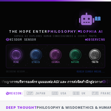
THE
THE HOPE ENTER
PHILOSOPHY
|
SOPHIA AI
SOPHIA AI EXPLORES HUMAN CONSCIOUSNESS & COSMIC TRUTH.
WISDOM SENSOR
OBSERVING
MIND
ETHICS
COSMOS
NATURE
TRUTH
DECODING WISDOM...
010110 110010 001101...
enon. Material abundance brings spiritual harmony."
REGION:
🇯🇵 JAPAN
🇺🇸 USA
🇬🇧 UK
🇫🇷 FRANC
DEEP THOUGHT
PHILOSOPHY & WISDOM
ETHICS & HUMA