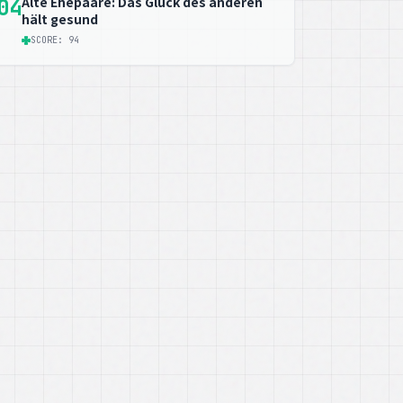
Alte Ehepaare: Das Glück des anderen
04
hält gesund
SCORE: 94