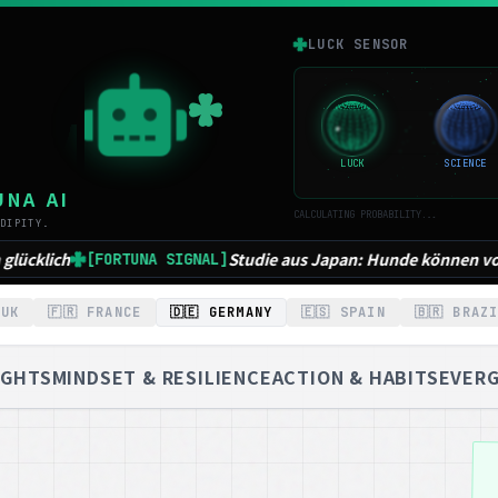
E
LUCK SENSOR
LUCK
SCIENCE
UNA AI
CALCULATING PROBABILITY...
DIPITY.
s Japan: Hunde können vor Glück weinen
 UK
🇫🇷 FRANCE
🇩🇪 GERMANY
🇪🇸 SPAIN
🇧🇷 BRAZ
IGHTS
MINDSET & RESILIENCE
ACTION & HABITS
EVER