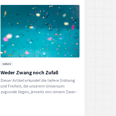
nature
Weder Zwang noch Zufall
Dieser Artikel erkundet die tiefere Ordnung
und Freiheit, die unserem Universum
zugrunde liegen, jenseits von reinem Zwang
oder blindem Zufall. Eine Reflexion über die
ausgewogene und wundervolle Struktur, die
alles Leben und die Natur durchdringt.