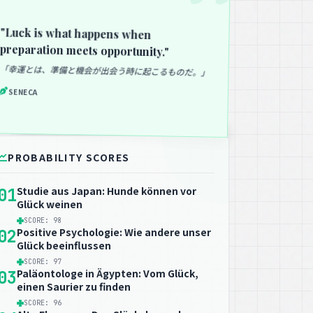
"Luck is what happens when
preparation meets opportunity."
「幸運とは、準備と機会が出会う時に起こるものだ。」
SENECA
PROBABILITY SCORES
Studie aus Japan: Hunde können vor
01
Glück weinen
SCORE: 98
Positive Psychologie: Wie andere unser
02
Glück beeinflussen
SCORE: 97
Paläontologe in Ägypten: Vom Glück,
03
einen Saurier zu finden
SCORE: 96