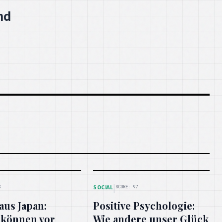
nd
|
SOCIAL
8
SCORE: 97
aus Japan:
Positive Psychologie:
können vor
Wie andere unser Glück