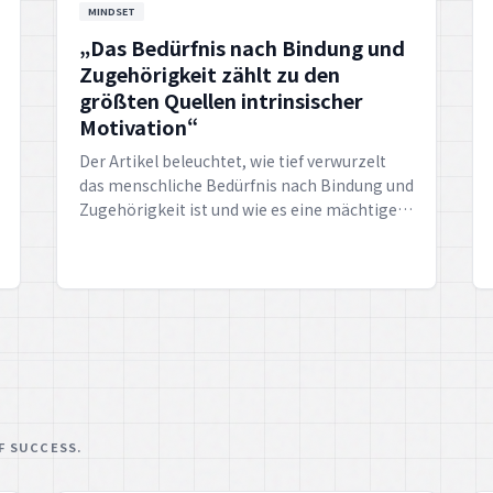
MINDSET
„Das Bedürfnis nach Bindung und
Zugehörigkeit zählt zu den
größten Quellen intrinsischer
Motivation“
Der Artikel beleuchtet, wie tief verwurzelt
das menschliche Bedürfnis nach Bindung und
Zugehörigkeit ist und wie es eine mächtige
Quelle intrinsischer Motivation darstellt. Er
erklärt, dass Menschen aufblühen, wenn sie
sich verbunden und als Teil einer Gruppe
fühlen.
F SUCCESS.