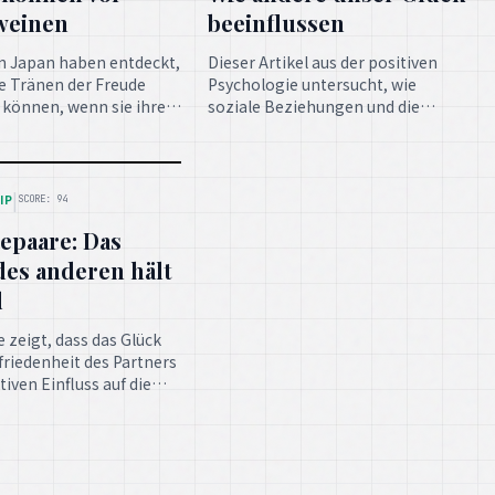
weinen
beeinflussen
in Japan haben entdeckt,
Dieser Artikel aus der positiven
e Tränen der Freude
Psychologie untersucht, wie
 können, wenn sie ihre
soziale Beziehungen und die
nach einer Trennung
Interaktion mit anderen Menschen
n, was die tiefe
maßgeblich unser persönliches
wischen Mensch und
Glück und Wohlbefinden prägen.
streicht.
|
IP
SCORE: 94
hepaare: Das
des anderen hält
d
e zeigt, dass das Glück
friedenheit des Partners
tiven Einfluss auf die
sundheit haben können,
ere bei langjährigen
.