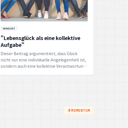
MINDSET
"Lebensglück als eine kollektive
Aufgabe"
Dieser Beitrag argumentiert, dass Glück
nicht nur eine individuelle Angelegenheit ist,
sondern auch eine kollektive Verantwortung.
Er zeigt auf, wie das Engagement für das
Wohlergehen anderer und die Schaffung
positiver gesellschaftlicher Bedingungen das
Glück für alle steigern kann.
MOMENTUM