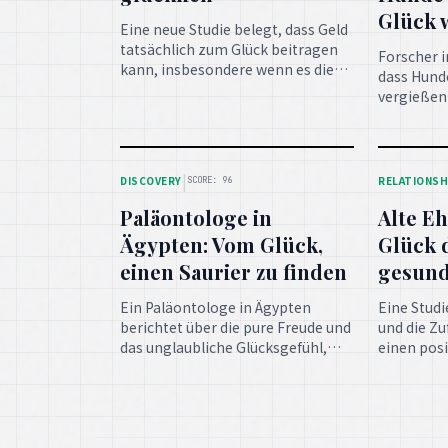
Glück 
Eine neue Studie belegt, dass Geld
tatsächlich zum Glück beitragen
Forscher 
kann, insbesondere wenn es die
dass Hund
Grundbedürfnisse sichert und für
vergießen
positive Erlebnisse eingesetzt
Besitzer 
wird.
wiedersehe
Bindung z
Tier unter
|
DISCOVERY
RELATIONSH
SCORE: 96
Paläontologe in
Alte E
Ägypten: Vom Glück,
Glück 
einen Saurier zu finden
gesun
Ein Paläontologe in Ägypten
Eine Studi
berichtet über die pure Freude und
und die Zu
das unglaubliche Glücksgefühl,
einen posi
einen seltenen Saurierfund zu
eigene Ge
machen und damit die
insbesond
Wissenschaft zu bereichern.
Ehepaaren