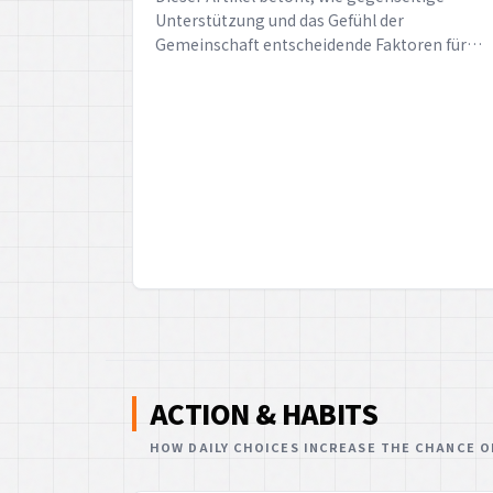
Unterstützung und das Gefühl der
Gemeinschaft entscheidende Faktoren für
das persönliche und kollektive Wohlbefinden
sind. Es geht darum, wie wir durch Fürsorge
und Zusammenarbeit eine stärkere und
glücklichere Gesellschaft aufbauen können.
ACTION & HABITS
HOW DAILY CHOICES INCREASE THE CHANCE O