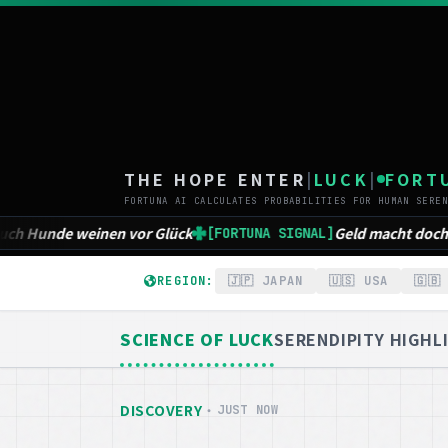
TH
THE HOPE ENTER
|
LUCK
|
FORT
FORTUNA AI CALCULATES PROBABILITIES FOR HUMAN SEREN
Geld macht doch glücklich
Studie au
 SIGNAL]
[FORTUNA SIGNAL]
REGION:
🇯🇵 JAPAN
🇺🇸 USA
🇬🇧
SCIENCE OF LUCK
SERENDIPITY HIGHL
DISCOVERY
・
JUST NOW