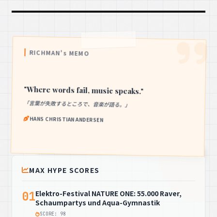
RICHMAN's MEMO
"Where words fail, music speaks."
「言葉が失敗するところで、音楽が語る。」
HANS CHRISTIAN ANDERSEN
MAX HYPE SCORES
Elektro-Festival NATURE ONE: 55.000 Raver,
01
Schaumpartys und Aqua-Gymnastik
SCORE: 98