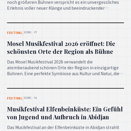
noch größeren Bühnen verspricht es ein unvergessliches
Erlebnis voller neuer Klänge und beeindruckender
Performances zu werden. Die Vorfreude steigt ins
Unermessliche!
|
FESTIVAL
SCORE: 97
Mosel Musikfestival 2026 eröffnet: Die
schönsten Orte der Region als Bühne
Das Mosel Musikfestival 2026 verwandelt die
atemberaubend schönen Orte der Region in einzigartige
Bühnen. Eine perfekte Symbiose aus Kultur und Natur, die
die Herzen höherschlagen lässt.
|
FESTIVAL
SCORE: 96
Musikfestival Elfenbeinküste: Ein Gefühl
von Jugend und Aufbruch in Abidjan
Das Musikfestival an der Elfenbeinküste in Abidjan strahlt